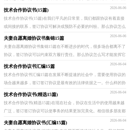
何拟定协议呢？以下是小编整理的夫妻自愿离婚协议书...
2026-06-06
技术合作协议书(15篇)
技术合作协议书(15篇)在我们平凡的日常里，我们都跟协议有着直接
或间接的联系，签订协议可解决或预防不必要的纠纷。那么协议怎么
写才能发挥它最大的作用呢？下面是小编帮大家整理...
2026-06-06
夫妻自愿离婚协议书集锦15篇
夫妻自愿离婚协议书集锦15篇在不断进步的时代，很多场合都离不了
协议，签订协议可以约束双方履行责任。那么协议怎么写才能发挥它
最大的作用呢？下面是小编整理的夫妻自愿离婚协议...
2026-06-04
技术合作协议书汇编15篇
技术合作协议书汇编15篇在发展不断提速的社会中，需要使用协议的
场合越来越多，签订签订协议是最有效的法律依据之一。什么样的协
议才是有效的呢？下面是小编收集整理的技术合作协...
2026-06-04
技术合作协议书(精选15篇)
技术合作协议书(精选15篇)在现在社会，协议在生活中的使用越来越
广泛，签订签订协议可以使事务的结果更加完美化。相信很多朋友都
对拟协议感到非常苦恼吧，以下是小编收集整理的技...
2026-06-04
夫妻自愿离婚协议书(汇编15篇)