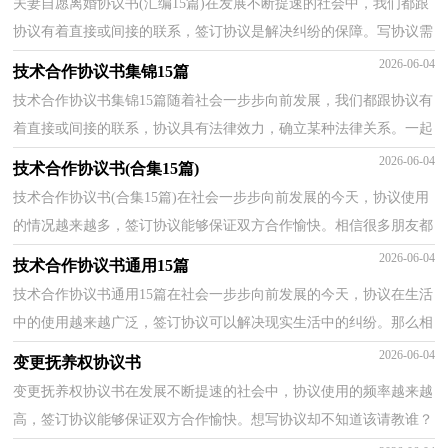
夫妻自愿离婚协议书(汇编15篇)在发展不断提速的社会中，我们都跟
协议有着直接或间接的联系，签订协议是解决纠纷的保障。写协议需
要注意哪些问题呢？下面是小编收集整理的夫妻自愿...
2026-06-04
技术合作协议书集锦15篇
技术合作协议书集锦15篇随着社会一步步向前发展，我们都跟协议有
着直接或间接的联系，协议具有法律效力，确立某种法律关系。一起
来参考协议是怎么写的吧，以下是小编收集整理的技术...
2026-06-04
技术合作协议书(合集15篇)
技术合作协议书(合集15篇)在社会一步步向前发展的今天，协议使用
的情况越来越多，签订协议能够保证双方合作愉快。相信很多朋友都
对拟协议感到非常苦恼吧，以下是小编为大家收集的...
2026-06-04
技术合作协议书通用15篇
技术合作协议书通用15篇在社会一步步向前发展的今天，协议在生活
中的使用越来越广泛，签订协议可以解决现实生活中的纠纷。那么相
关的协议到底怎么写呢？下面是小编为大家整理的技...
2026-06-04
变更抚养权协议书
变更抚养权协议书在发展不断提速的社会中，协议使用的频率越来越
高，签订协议能够保证双方合作愉快。想写协议却不知道该请教谁？
下面是小编整理的变更抚养权协议书，仅供参考，大家一...