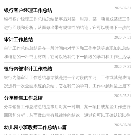
帮助我们有寻找学习和工作中的规律，因此我们需...
2026-07-31
银行客户经理工作总结
银行客户经理工作总结总结是事后对某一时期、某一项目或某些工作
进行回顾和分析，从而做出带有规律性的结论，它可以明确下一步的
工作方向，少走弯路，少犯错误，提高工作效益，因此，让我...
2026-07-31
审计工作总结
审计工作总结总结是在一段时间内对学习和工作生活等表现加以总结
和概括的一种书面材料，它可以给我们下一阶段的学习和工作生活做
指导，不妨坐下来好好写写总结吧。你所见过的总...
2026-07-31
银行内部审计工作总结
银行内部审计工作总结总结就是把一个时段的学习、工作或其完成情
况进行一次全面系统的总结，它在我们的学习、工作中起到呈上启下
的作用，是时候写一份总结了。那么你真的懂得怎...
2026-07-31
分享销售工作总结
分享销售工作总结总结是事后对某一时期、某一项目或某些工作进行
回顾和分析，从而做出带有规律性的结论，通过它可以正确认识以往
学习和工作中的优缺点，不妨坐下来好好写写总结吧...
2026-07-30
幼儿园小班教师工作总结15篇