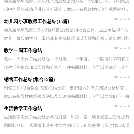
幼儿园小班教师工作总结15篇总结是指对某一阶段的工作、学习或思
想中的经验或情况进行分析研究，做出带有规律性结论的书面材料，
它有助于我们寻找工作和事物发展的规律，从而掌握...
2026-07-30
幼儿园小班教师工作总结(15篇)
幼儿园小班教师工作总结(15篇)总结是指社会团体、企业单位和个人
对某一阶段的学习、工作或其完成情况加以回顾和分析，得出教训和
一些规律性认识的一种书面材料，它可以提升我们...
2026-07-30
教学一周工作总结
教学一周工作总结总结在一个时期、一个年度、一个阶段对学习和工
作生活等情况加以回顾和分析的一种书面材料，它可以明确下一步的
工作方向，少走弯路，少犯错误，提高工作效益，让我们...
2026-07-30
销售工作总结(集合15篇)
销售工作总结(集合15篇)总结是把一定阶段内的有关情况分析研究，
做出有指导性的经验方法以及结论的书面材料，它可以给我们下一阶
段的学习和工作生活做指导，让我们一起来学习写总...
2026-07-30
生活教学工作总结
生活教学工作总结总结是事后对某一时期、某一项目或某些工作进行
回顾和分析，从而做出带有规律性的结论，它能使我们及时找出错误
并改正，不妨让我们认真地完成总结吧。但是总结有...