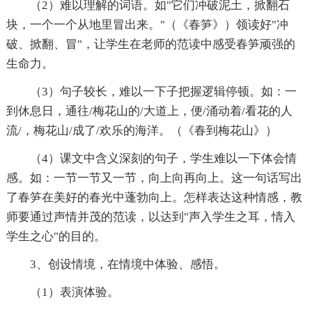
（2）难以理解的词语。如"它们冲破泥土，掀翻石
块，一个一个从地里冒出来。"（《春笋》）领读好"冲
破、掀翻、冒"，让学生在老师的范读中感受春笋顽强的
生命力。
（3）句子较长，难以一下子把握逻辑停顿。如：一
到休息日，通往/梅花山的/大道上，便/涌动着/看花的人
流/，梅花山/成了/欢乐的海洋。（《春到梅花山》）
（4）课文中含义深刻的句子，学生难以一下体会情
感。如：一节一节又一节，向上向再向上。这一句话写出
了春笋在美好的春光中蓬勃向上。怎样表达这种情感，教
师要通过声情并茂的范读，以达到"声入学生之耳，情入
学生之心"的目的。
3、创设情境，在情境中体验、感悟。
（1）表演体验。