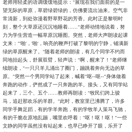
老师用轻柔的语调缓缓地提示："展现在我们面前的是一
望无际的草原，草碧绿碧绿的，仿佛要流出油来。空气非
常清新，到处弥漫着野草野花的芳香。此时正是黎明时
刻，整个大草原还沉沉地睡着……"老师动情地说着，努
力为学生营造一幅草原沉睡图。突然，老师大声朗读起课
文来："'啪'，'啪'，响亮的鞭声打破了黎明的宁静，铺满新
绿的草原醒来了。"随着老师的朗读，有几个同学不约而
同地抬起头，舒展双臂，轻声说："啊，醒来了！"老师继
续朗读，"一只只羊儿涌出了圈门，蹦跳着奔向无边的草
原。"突然一个男同学站了起来，喊着"呕--呕--"身体做着
奔跑的动作，俨然成了一只奔跑的羊。接头，又有同学站
起来了，三个、五个……教师再朗读："牧民们跨上骏
马，追赶那欢乐的羊群。"此时，教室里已沸腾了，许多
同学手舞足蹈，有的学羊奔跑，有的学牧羊人策马飞驰，
有的干脆在原地乱蹦，嘴里欢呼着："呕！呕！呕！"一些
文静的同学虽然没有站起来，也早已睁开了眼，乐开了