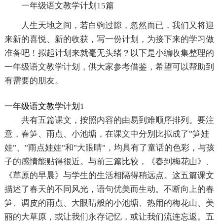
一年级语文教学计划15篇
人生天地之间，若白驹过隙，忽然而已，我们又将迎
来新的喜悦、新的收获，写一份计划，为接下来的学习做
准备吧！拟起计划来就毫无头绪？以下是小编收集整理的
一年级语文教学计划，供大家参考借鉴，希望可以帮助到
有需要的朋友。
一年级语文教学计划1
共有五篇课文，按照内容的由易到难顺序排列。要注
意，春笋、雨点、小池塘，在课文中分别比拟成了"笋娃
娃"、"雨点娃娃"和"大眼睛"，均具有了童话的色彩，与孩
子的感情能贴得很近。与前三篇比较，《春到梅花山》、
《草原的早晨》与学生的生活相隔得稍远点。这五篇课文
描述了春天的不同风光，语句优美而生动。不断向上的春
笋、调皮的雨点、大眼睛般的小池塘、热闹的梅花山、美
丽的大草原，或让我们永存记忆，或让我们流连忘返。五