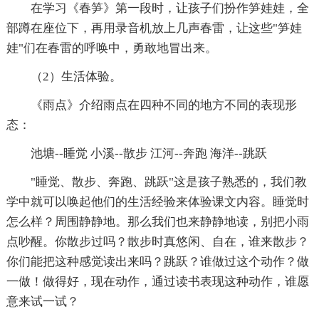
在学习《春笋》第一段时，让孩子们扮作笋娃娃，全
部蹲在座位下，再用录音机放上几声春雷，让这些"笋娃
娃"们在春雷的呼唤中，勇敢地冒出来。
（2）生活体验。
《雨点》介绍雨点在四种不同的地方不同的表现形
态：
池塘--睡觉 小溪--散步 江河--奔跑 海洋--跳跃
"睡觉、散步、奔跑、跳跃"这是孩子熟悉的，我们教
学中就可以唤起他们的生活经验来体验课文内容。睡觉时
怎么样？周围静静地。那么我们也来静静地读，别把小雨
点吵醒。你散步过吗？散步时真悠闲、自在，谁来散步？
你们能把这种感觉读出来吗？跳跃？谁做过这个动作？做
一做！做得好，现在动作，通过读书表现这种动作，谁愿
意来试一试？