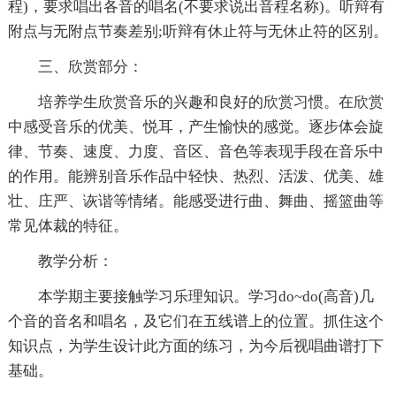
程)，要求唱出各音的唱名(不要求说出音程名称)。听辩有
附点与无附点节奏差别;听辩有休止符与无休止符的区别。
三、欣赏部分：
培养学生欣赏音乐的兴趣和良好的欣赏习惯。在欣赏
中感受音乐的优美、悦耳，产生愉快的感觉。逐步体会旋
律、节奏、速度、力度、音区、音色等表现手段在音乐中
的作用。能辨别音乐作品中轻快、热烈、活泼、优美、雄
壮、庄严、诙谐等情绪。能感受进行曲、舞曲、摇篮曲等
常见体裁的特征。
教学分析：
本学期主要接触学习乐理知识。学习do~do(高音)几
个音的音名和唱名，及它们在五线谱上的位置。抓住这个
知识点，为学生设计此方面的练习，为今后视唱曲谱打下
基础。