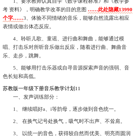
1、要求教师认真自学《数学课程标准》和《教学参
考 资料》，明确教学改革的目的意图
……此处隐藏13990
个字……
3、体验不同情绪的音乐，能够自然流露出相应
表情或做出体态反应。
4、聆听儿歌、童谣、进行曲和舞曲，能够通过模
唱、打击乐对所听音乐做出反应，随着进行曲、舞曲音
乐、走步，跳舞。
5、能够用打击乐器或自寻音源探索声音的强弱、音
色长短和高低。
苏教版一年级下册音乐教学计划11
一、发声训练部分：
1、 继续唱好a、i等韵母，逐步做到音色统一。
2、 在换气记号处换气，吸气时不出声、不耸肩。
3、 以统一的音色，获得较自然而优美、明亮而圆润