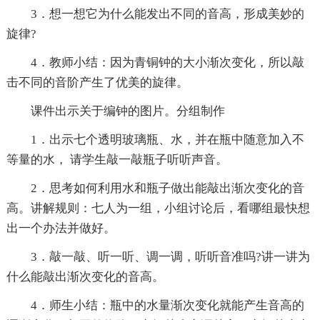
3．想一想它为什么能发出不同的音高，形成美妙的
旋律?
4．教师小结：因为青铜钟的大小渐次变化，所以敲
击不同的音阶产生了优美的旋律。
课件出示关于编钟的图片。分组制作
1．出示七个透明玻璃瓶、水，并在瓶中随意加入不
等量的水， 请学生敲一敲瓶子听听声音。
2．思考如何利用水和瓶子做出能敲出渐次变化的音
高。讲解规则：七人为一组，小组讨论后，看哪组最快想
出一个办法并做好。
3．敲一敲、听一听、调一调，听听音准吗?讲一讲为
什么能敲出渐次变化的音高。
4．师生小结：瓶中的水量渐次变化就能产生音高的