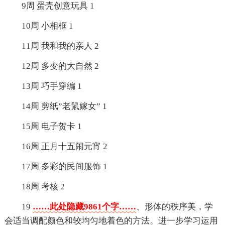
9周 蛋壳创意玩具 1
10周 小相框 1
11周 我和我的亲人 2
12周 多变的大自然 2
13周 巧手穿编 1
14周 剪纸”老鼠嫁女” 1
15周 电子贺卡 1
16周 正月十五闹元宵 2
17周 多彩的民间服饰 1
18周 考核 2
19
……此处隐藏9861个字……
、形体的秩序美，学
会适当调配颜色和较均匀地着色的方法。进一步学习运用