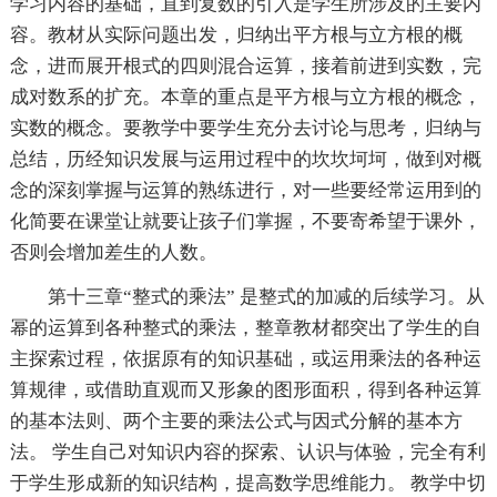
学习内容的基础，直到复数的引入是学生所涉及的主要内
容。教材从实际问题出发，归纳出平方根与立方根的概
念，进而展开根式的四则混合运算，接着前进到实数，完
成对数系的扩充。本章的重点是平方根与立方根的概念，
实数的概念。要教学中要学生充分去讨论与思考，归纳与
总结，历经知识发展与运用过程中的坎坎坷坷，做到对概
念的深刻掌握与运算的熟练进行，对一些要经常运用到的
化简要在课堂让就要让孩子们掌握，不要寄希望于课外，
否则会增加差生的人数。
第十三章“整式的乘法” 是整式的加减的后续学习。从
幂的运算到各种整式的乘法，整章教材都突出了学生的自
主探索过程，依据原有的知识基础，或运用乘法的各种运
算规律，或借助直观而又形象的图形面积，得到各种运算
的基本法则、两个主要的乘法公式与因式分解的基本方
法。 学生自己对知识内容的探索、认识与体验，完全有利
于学生形成新的知识结构，提高数学思维能力。 教学中切