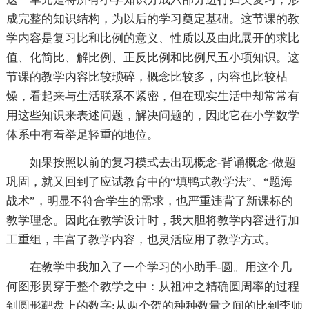
成完整的知识结构，为以后的学习奠定基础。这节课的教
学内容是复习比和比例的意义、性质以及由此展开的求比
值、化简比、解比例、正反比例和比例尺五小项知识。这
节课的教学内容比较琐碎，概念比较多，内容也比较枯
燥，看起来与生活联系不紧密，但在现实生活中却常常有
用这些知识来表述问题，解决问题的，因此它在小学数学
体系中有着举足轻重的地位。
如果按照以前的复习模式去出现概念-背诵概念-做题
巩固，就又回到了应试教育中的“填鸭式教学法”、“题海
战术”，明显不符合学生的需求，也严重违背了新课标的
教学理念。因此在教学设计时，我大胆将教学内容进行加
工重组，丰富了教学内容，也灵活应用了教学方式。
在教学中我加入了一个学习的小助手-圆。用这个几
何图形贯穿于整个教学之中：从祖冲之精确圆周率的过程
到圆形靶盘上的数字;从两个贺的种种数量之间的比到李师