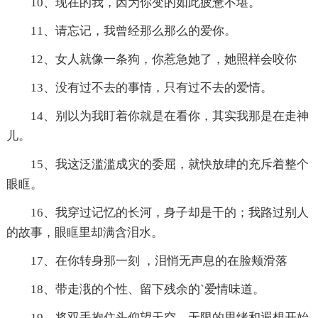
10、现在的我，因为你变的如此疲惫不堪。
11、请忘记，我曾经那么那么的爱你。
12、女人就像一条狗，你惹急她了，她照样会咬你
13、没有过不去的事情，只有过不去的爱情。
14、别以为我盯着你就是在看你，其实我那是在走神
儿。
15、我这泛滥滥成灾的委屈，就快放肆的充斥着整个
眼眶。
16、我穿过记忆的长河，身子却是干的；我路过别人
的故事，眼眶里却满含泪水。
17、在你转身那一刻 ，泪悄无声息的在脸颊滑落
18、带走涐的个性、留下残余的`爱情味道。
19、将双手抱住头仰望天空，无限的思绪和遐想开始