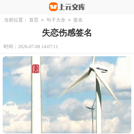
>
>
当前位置：
首页
句子大全
签名
失恋伤感签名
时间：2026-07-08 14:07:11