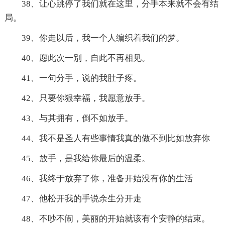
38、让心跳停了我们就在这里，分手本来就不会有结
局。
39、你走以后，我一个人编织着我们的梦。
40、愿此次一别，自此不再相见。
41、一句分手，说的我肚子疼。
42、只要你狠幸福，我愿意放手。
43、与其拥有，倒不如放手。
44、我不是圣人有些事情我真的做不到比如放弃你
45、放手，是我给你最后的温柔。
46、我终于放弃了你，准备开始没有你的生活
47、他松开我的手说余生分开走
48、不吵不闹，美丽的开始就该有个安静的结束。