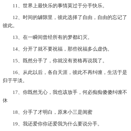
11、世界上最快乐的事情莫过于分手快乐。
12、时间的罅隙里，彼此选择了自由，自由的忘记了
彼此。
13、在一瞬间曾经所有的梦都幻灭。
14、分开了就不要祝福，那些祝福多么虚伪。
15、既然分手了，你就没有资格再说我了。
16、从此以后，各自天涯，彼此不再纠缠，生活于是
归于平淡。
17、你既然无心，我也该放手，何必痴痴傻傻纠缠不
休
18、分手了才明白，原来小三是闺蜜
19、我还爱你你还爱我为什么要说分手。