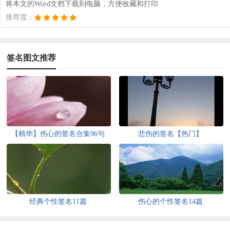
将本文的Word文档下载到电脑，方便收藏和打印
推荐度：
签名图文推荐
【精华】伤心的签名合集96句
悲伤的签名【热门】
经典个性签名11篇
伤心的个性签名14篇